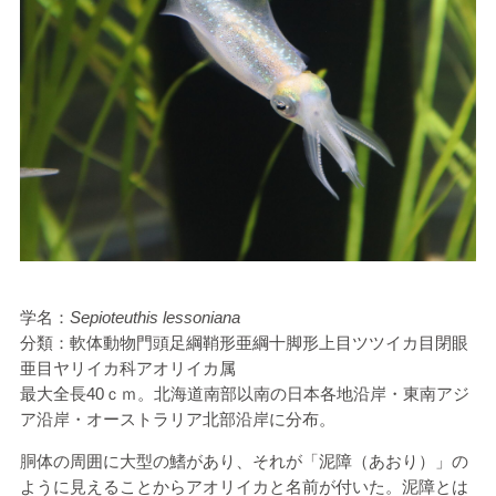
学名：
Sepioteuthis lessoniana
分類：軟体動物門頭足綱鞘形亜綱十脚形上目ツツイカ目閉眼
亜目ヤリイカ科アオリイカ属
最大全長40ｃｍ。北海道南部以南の日本各地沿岸・東南アジ
ア沿岸・オーストラリア北部沿岸に分布。
胴体の周囲に大型の鰭があり、それが「泥障（あおり）」の
ように見えることからアオリイカと名前が付いた。泥障とは