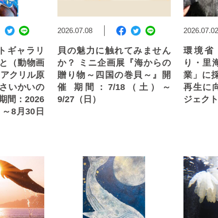
2026.07.08
2026.07.0
トギャラリ
貝の魅力に触れてみません
環境省
ると（動物画
か？ ミニ企画展『海からの
り・里
 アクリル原
贈り物～四国の巻貝～』開
業」に
(さいかいの
催 期間：7/18（土）～
再生に
期間：2026
9/27（日）
ジェクト
～8月30日