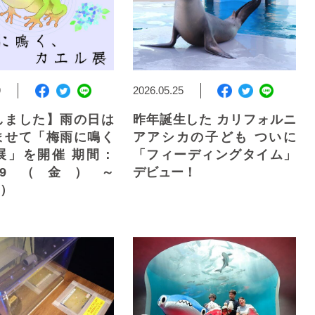
9
2026.05.25
しました】雨の日は
昨年誕生した カリフォルニ
ませて「梅雨に鳴く
アアシカの子ども ついに
展」を開催 期間：
「フィーディングタイム」
6/5/29（金）～
デビュー！
日）