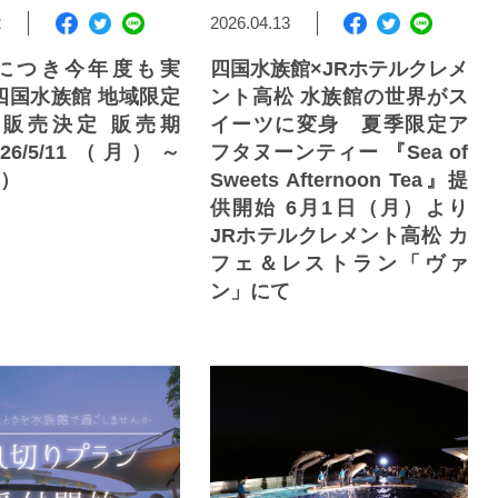
2
2026.04.13
につき今年度も実
四国水族館×JRホテルクレメ
四国水族館 地域限定
ント高松 水族館の世界がス
S』販売決定 販売期
イーツに変身 夏季限定ア
26/5/11（月）～
フタヌーンティー 『Sea of
金）
Sweets Afternoon Tea』提
供開始 6月1日（月）より
JRホテルクレメント高松 カ
フェ＆レストラン「ヴァ
ン」にて