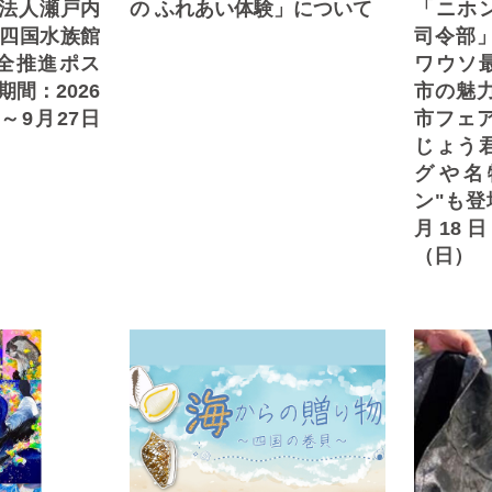
団法人瀬戸内
の ふれあい体験」について
「ニホ
×四国水族館
司令部
全推進ポス
ワウソ
期間：2026
市の魅
～9月27日
市フェ
じょう
グや名
ン"も登
月18
（日）