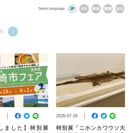
Select language
JP
EN
简体
繁體
한국
6
7
2026.07.16
しました】特別展
特別展「ニホンカワウソ大