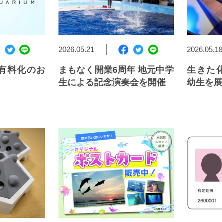
2026.05.21
2026.05.1
有料化のお
まもなく開業6周年 地元中学
生きた
生による記念演奏会を開催
幼生を