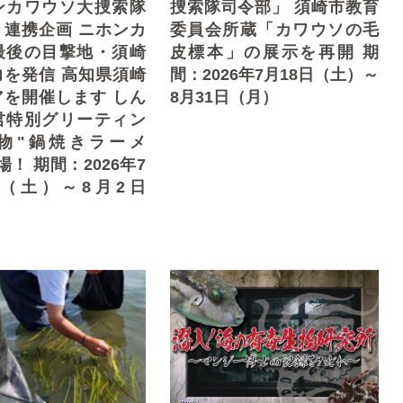
ンカワウソ大捜索隊
捜索隊司令部」 須崎市教育
」連携企画 ニホンカ
委員会所蔵「カワウソの毛
最後の目撃地・須崎
皮標本」の展示を再開 期
力を発信 高知県須崎
間：2026年7月18日（土）～
アを開催します しん
8月31日（月）
君特別グリーティン
物"鍋焼きラーメ
場！ 期間：2026年7
日（土）～8月2日