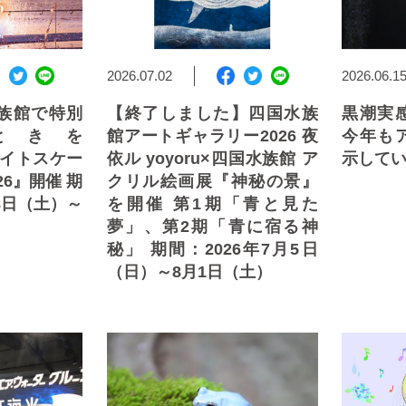
2026.07.02
2026.06.1
族館で特別
【終了しました】四国水族
黒潮実
ときを
館アートギャラリー2026 夜
今年も
e(ナイトスケー
依ル yoyoru×四国水族館 ア
示して
26』開催 期
クリル絵画展『神秘の景』
18日（土）～
を開催 第1期「青と見た
夢」、第2期「青に宿る神
秘」 期間：2026年7月5日
（日）～8月1日（土）