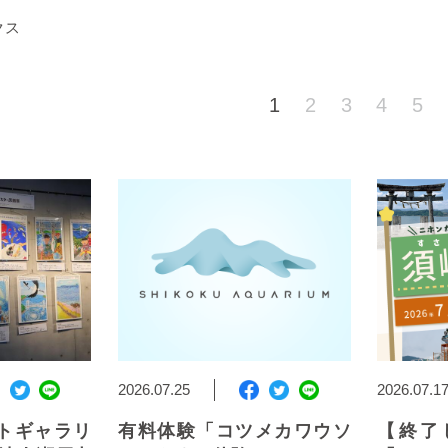
クス
1
2
3
4
5
2026.07.25
2026.07.1
トギャラリ
有料体験「コツメカワウソ
【終了