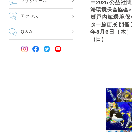
スケジュール
ー2026 公益社
海環境保全協会
アクセス
瀬戸内海環境保
ター原画展 開催 
年8月6日（木）
Q & A
（日）