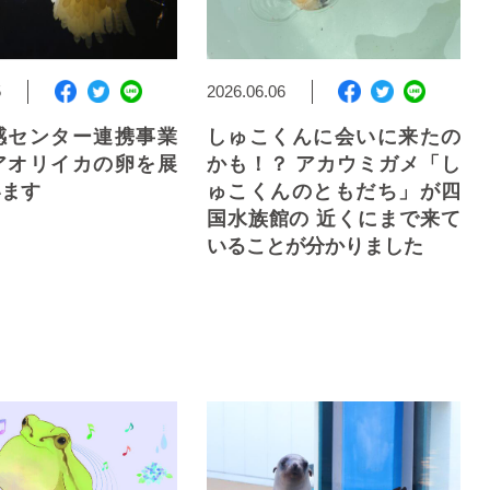
5
2026.06.06
感センター連携事業
しゅこくんに会いに来たの
アオリイカの卵を展
かも！？ アカウミガメ「し
います
ゅこくんのともだち」が四
国水族館の 近くにまで来て
いることが分かりました