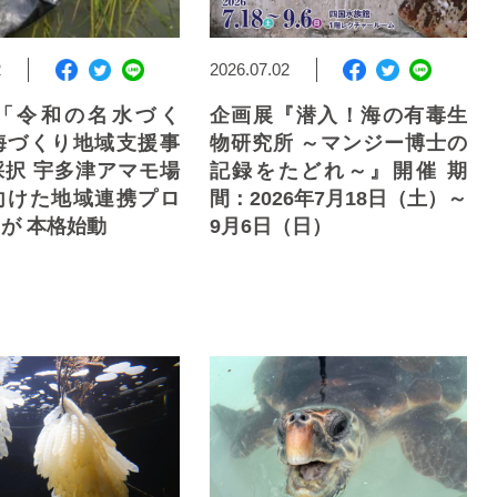
2
2026.07.02
「令和の名水づく
企画展『潜入！海の有毒生
海づくり地域支援事
物研究所 ～マンジー博士の
採択 宇多津アマモ場
記録をたどれ～』開催 期
向けた地域連携プロ
間：2026年7月18日（土）～
が 本格始動
9月6日（日）