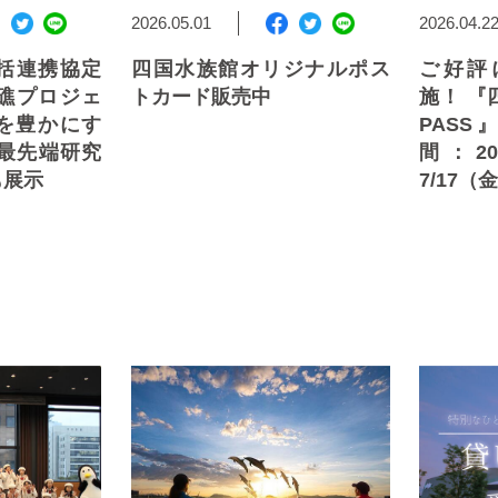
2026.05.01
2026.04.2
括連携協定
四国水族館オリジナルポス
ご好評
礁プロジェ
トカード販売中
施！ 『
海を豊かにす
PAS
の最先端研究
間：20
も展示
7/17（