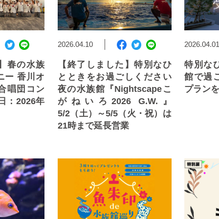
2026.04.10
2026.04.0
】春の水族
【終了しました】特別なひ
特別な
ニー 香川オ
とときをお過ごしください
館で過
合唱団コン
夜の水族館『Nightscapeこ
プラン
：2026年
がねいろ2026 G.W.』
5/2（土）～5/5（火・祝）は
21時まで延長営業