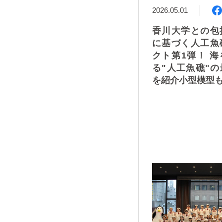
2026.05.01
香川大学との包
に基づく人工魚
クト第1弾！ 
る"人工魚礁"
を紹介小型模型