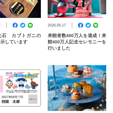
8
2026.05.17
化石 カブトガニの
来館者数400万人を達成！来
展示しています
館400万人記念セレモニーを
行いました