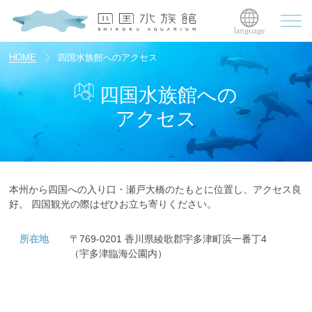
HOME
四国水族館へのアクセス
四国水族館への
アクセス
本州から四国への入り口・瀬戸大橋のたもとに位置し、アクセス良
好。
四国観光の際はぜひお立ち寄りください。
所在地
〒769-0201
香川県綾歌郡宇多津町浜一番丁4
（宇多津臨海公園内）