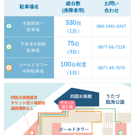
総台数
お問い
駐車場名
(身障者用)
合わせ
330
台
水族館第一
080-1991-0267
駐車場
（1台）
75
台
宇多津水族館
0877-56-7216
駐車場
（3台）
100
台程度
ゴールドタワー
0877-49-7070
有料駐車場
（1台）