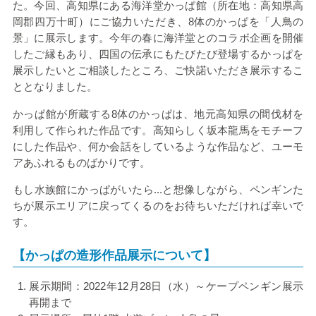
た。今回、高知県にある海洋堂かっぱ館（所在地：高知県高
岡郡四万十町）にご協力いただき、
8
体のかっぱを「人鳥の
景」に展示します。今年の春に海洋堂とのコラボ企画を開催
したご縁もあり、四国の伝承にもたびたび登場するかっぱを
展示したいとご相談したところ、ご快諾いただき展示するこ
ととなりました。
かっぱ館が所蔵する
8
体のかっぱは、地元高知県の間伐材を
利用して作られた作品です。高知らしく坂本龍馬をモチーフ
にした作品や、何か会話をしているような作品など、ユーモ
アあふれるものばかりです。
もし水族館にかっぱがいたら...と想像しながら、ペンギンた
ちが展示エリアに戻ってくるのをお待ちいただければ幸いで
す。
【かっぱの造形作品展示について】
展示期間：
2022
年
12
月
28
日（水）～ケープペンギン展示
再開まで