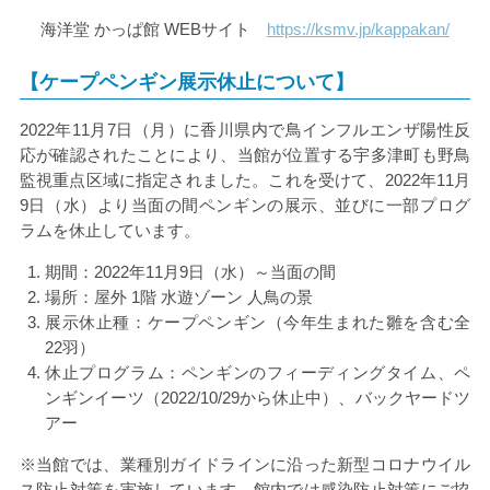
海洋堂 かっぱ館
WEB
サイト
https://ksmv.jp/kappakan/
【ケープペンギン展示休止について】
2022年
11
月
7
日（月）に香川県内で鳥インフルエンザ陽性反
応が確認されたことにより、当館が位置する宇多津町も野鳥
監視重点区域に指定されました。これを受けて、
2022
年
11
月
9
日（水）より当面の間ペンギンの展示、並びに一部プログ
ラムを休止しています。
期間：
2022
年
11
月
9
日（水）～当面の間
場所：屋外
1
階 水遊ゾーン 人鳥の景
展示休止種：ケープペンギン（今年生まれた雛を含む全
22
羽）
休止プログラム：ペンギンのフィーディングタイム、ペ
ンギンイーツ（
2022/10/29
から休止中）、バックヤードツ
アー
※当館では、業種別ガイドラインに沿った新型コロナウイル
ス防止対策を実施しています。館内では感染防止対策にご協