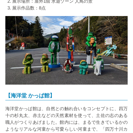
展示場所：屋外
1
階 水遊ゾーン 人鳥の景
展示作品数：
8
点
【海洋堂 かっぱ館】
海洋堂かっぱ館は、自然との触れ合いをコンセプトに、四万
十の杉丸太、赤土などの天然素材を使って、土佐の志のある
職人がつくりあげました。館内には、まるで生きているかの
ようなリアルな河童から可愛らしい河童まで、「四万十川カ