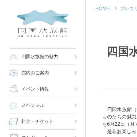
HOME
プレス
四国
四国水族館の魅力
館内のご案内
イベント情報
スペシャル
四国水族館（館
ものたちの魅力
料金・チケット
を6月22日（
是非お楽しみ