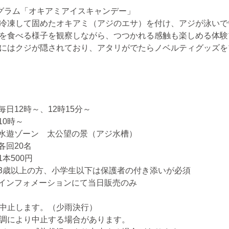
グラム「オキアミアイスキャンデー」
冷凍して固めたオキアミ（アジのエサ）を付け、アジが泳いで
を食べる様子を観察しながら、つつかれる感触も楽しめる体験
にはクジが隠されており、アタリがでたらノベルティグッズを
：毎日12時～、12時15分～
10時～
所：水遊ゾーン 太公望の景（アジ水槽）
各回20名
1本500円
格：3歳以上の方、小学生以下は保護者の付き添いが必須
法：インフォメーションにて当日販売のみ
中止します。（少雨決行）
調により中止する場合があります。