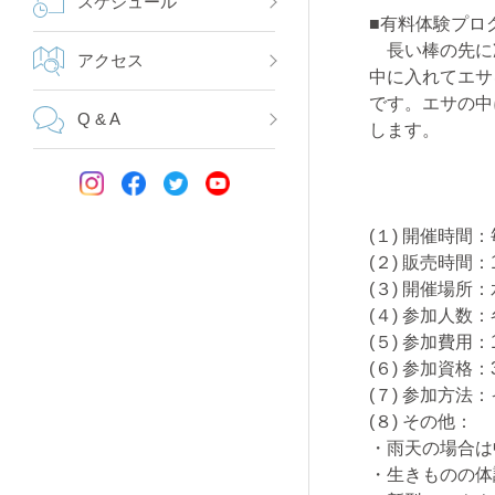
スケジュール
■有料体験プロ
長い棒の先に
アクセス
中に入れてエサ
です。エサの中
Q & A
します。
(１) 開催時間
(２) 販売時間：
(３) 開催場
(４) 参加人数：
(５) 参加費用：
(６) 参加資
(７) 参加方
(８) その他：
・雨天の場合は
・生きものの体