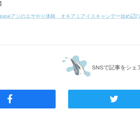
】
 Releaseアジのエサやり体験 オキアミアイスキャンデー始め〼(
SNSで記事をシェ