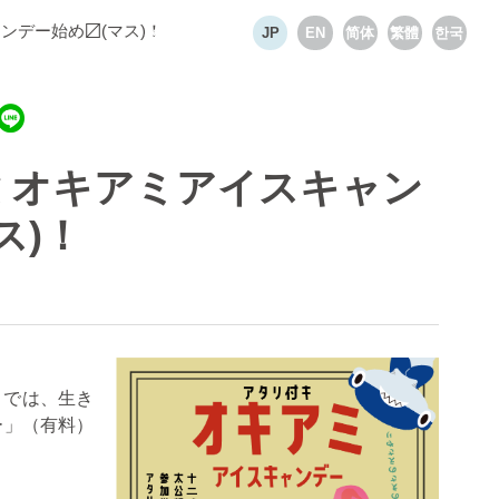
ンデー始め〼(マス)！
Select language
JP
EN
简体
繁體
한국
 オキアミアイスキャン
ス)！
）では、生き
ー」（有料）