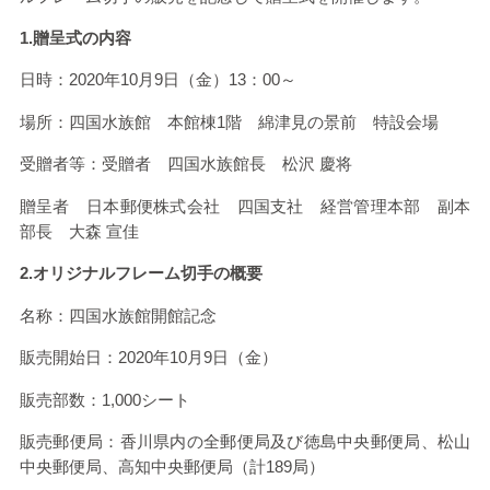
1.贈呈式の内容
日時：2020年
10
月
9
日（金）
13
：
00
～
場所：四国水族館 本館棟
1
階 綿津見の景前 特設会場
受贈者等：受贈者 四国水族館長 松沢 慶将
贈呈者 日本郵便株式会社 四国支社 経営管理本部 副本
部長 大森 宣佳
2.オリジナルフレーム切手の概要
名称：四国水族館開館記念
販売開始日：
2020
年
10
月
9
日（金）
販売部数：
1,000
シート
販売郵便局：香川県内の全郵便局及び徳島中央郵便局、松山
中央郵便局、高知中央郵便局（計
189
局）