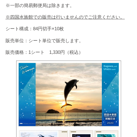
※一部の簡易郵便局は除きます。
※四国水族館での販売は行いませんのでご注意ください。
シート構成：
84
円切手×
10
枚
販売単位：シート単位で販売します。
販売価格：
1
シート
1,330
円（税込）