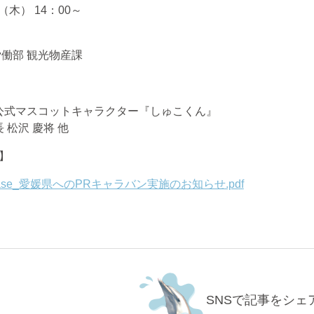
日（木） 14：00～
労働部 観光物産課
公式マスコットキャラクター『しゅこくん』
 松沢 慶将 他
】
elease_愛媛県へのPRキャラバン実施のお知らせ.pdf
SNSで記事をシェ