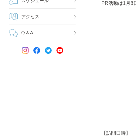
スケジュール
PR活動は1月
アクセス
Q & A
【訪問日時】