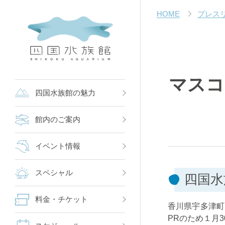
HOME
プレス
マスコ
四国水族館の魅力
館内のご案内
イベント情報
スペシャル
四国水
料金・チケット
香川県宇多津町
PRのため１月