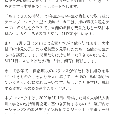
松小学校の創造活動授業「ちょうせんの時間」で、生きもの
を飼育する水槽をつくるサポートをします。
「ちょうせんの時間」は
1
年生から
6
年生が縦割りで取り組む
テーマプロジェクト型の授業で、今回は、海の環境問題をテ
ーマに取り組むクラスで、当館の職員が児童たちと一緒に水
槽の仕組みや、ろ過装置の立ち上げ作業を行います。
また、
7
月５日（火）には児童たちが当館を訪れます。大水
槽「綿津見の景」のろ過装置を見学したのち、当館から生き
ものを譲渡します。児童たちは持ち帰った生きものたちを、
6
月
21
日に立ち上げた水槽に入れ、飼育に挑戦します。
今回の授業で、自然環境のバランスが保たれる仕組みを学
び、生きものたちをより身近に感じて、今後の行動に繋がっ
ていくきっかけになれば幸いです。新しいことを学び、挑戦
する児童たちの姿を是非ご覧ください。
本プロジェクトは、
2020
年
9
月
1
日に締結した国立大学法人香
川大学との包括連携協定に基づき実施するもので、瀬戸内オ
ーシャンズ
X
の海洋デザイン教育プロジェクト（主催：一般