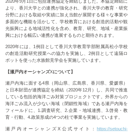
2020
年
9
月
1
日に包括連携協定を締結しました。本協定締結に
より、香川大学との連携が強化され、香川大学の教育・研究
分野における取組や実績に加え当館が展開する様々な事業や
多面的な機能を活かして、学校教育における創造的活動や観
光振興による地域活性化を含め、教育、研究、地域・産業振
興における幅広い連携が進展するものと期待されます。
2020年には、
1
例目として香川大学教育学部附属高松小学校
の創造活動研究授業への協力を実施し、
2
例目として遠隔ロ
ボットを使った水族館見学会を実施しています。
【瀬戸内オーシャンズ
X
について】
瀬戸内海に面する
4
県（岡山県、広島県、香川県、愛媛県）
と日本財団が連携協定を締結（
2020
年
12
月）し、共同で推進
している包括的海洋ごみ対策プロジェクトです。外界からの
海洋ごみ流入が少ない海域（閉鎖性海域）である瀬戸内海を
フィールドに、
1.
調査研究、
2.
企業・地域連携、
3.
啓発・教
育・行動、
4.
政策形成の
4
つの柱で事業を実施しています。
瀬戸内オーシャンズ
X
公式サイト：
https://setouchi-