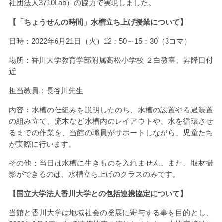
社団法人
3710Lab
）の協力で実現しました。
【「ちょうせんの時間」水槽立ち上げ授業について】
日時：
2022
年
6
月
21
日（火）
12
：
50
～
15
：
30
（
3
コマ）
場所：香川大学教育学部附属高松小学校 ２白教室、昇降口付
近
担当教員：長谷川先生
内容：水槽の仕組みを説明したのち、水槽の設置やろ過装置
の組み立て、流木など水槽内のレイアウトや、水を循環させ
るまでの作業を、当館の職員がサポートしながら、児童たち
が実際に行います。
その他：当日は水槽に生きものを入れません。また、取材撮
影ができるのは、水槽立ち上げのクラスのみです。
【国立大学法人香川大学との包括連携協定について】
当館と香川大学は地域社会の発展に寄与する事を目的とし、