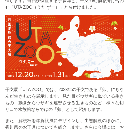
催します。当館が位置する宇多津と、干支の動物を掛け合わ
せ「
UTA ZOO
（うた ずー）」と名付けました。
干支展「
UTA ZOO
」では、
2023
年の干支である「卯」にちな
んだ生きものを展示します。見た目がウサギに似ている生き
もの、動きからウサギを連想させる生きものなど、様々な切
り口で水族館ならではの「卯」として紹介します。
また、解説板を年賀状風にデザインし、生態解説のほかに、
香川県のお正月についても紹介します。さらに会場には、お