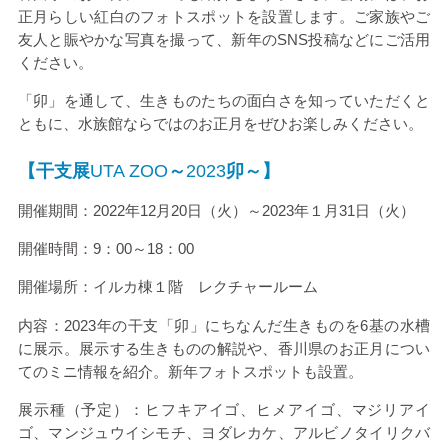
正月らしい紅白のフォトスポットを設置します。ご家族やご
友人と賑やかな写真を撮って、新年の
SNS
投稿などにご活用
ください。
「卯」を通して、生きものたちの面白さを知っていただくと
ともに、水族館ならではのお正月をぜひお楽しみください。
【干支展
UTA ZOO
～
2023
卯～】
開催期間：
2022
年
12
月
20
日（火）～
2023
年１月
31
日（火）
開催時間：
9
：
00
～
18
：
00
開催場所：イルカ棟１階 レクチャールーム
内容：
2023
年の干支「卯」にちなんだ生きものを
6
基の水槽
に展示。展示する生きものの解説や、香川県のお正月につい
てのミニ情報を紹介。新年フォトスポットも設置。
展示種（予定）：ヒフキアイゴ、ヒメアイゴ、マジリアイ
ゴ、マンジュウイシモチ、ヨダレカケ、アルビノタイリクバ