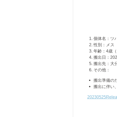
個体名：ツ
性別：メス
年齢：
4
歳（
搬出日：
20
搬出先：大
その他：
搬出準備の
搬出に伴い
20230525R