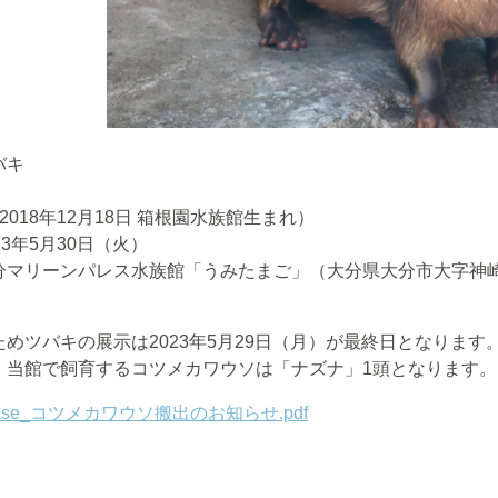
バキ
2018
年
12
月
18
日 箱根園水族館生まれ）
23
年
5
月
30
日（火）
分マリーンパレス水族館「うみたまご」（大分県大分市大字神
ためツバキの展示は
2023
年
5
月
29
日（月）が最終日となります
、当館で飼育するコツメカワウソは「ナズナ」
1
頭となります。
elease_コツメカワウソ搬出のお知らせ.pdf