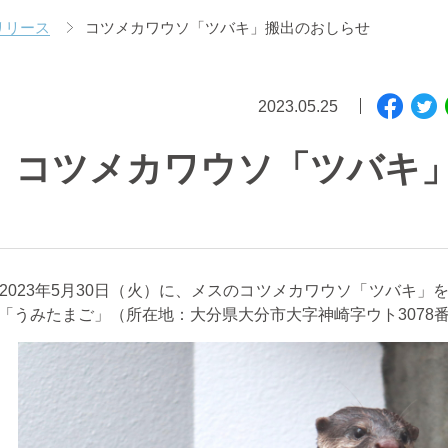
リリース
コツメカワウソ「ツバキ」搬出のおしらせ
2023.05.25
コツメカワウソ「ツバキ
2023
年
5
月
30
日（火）に、メスのコツメカワウソ「ツバキ」
「うみたまご」（所在地：大分県大分市大字神崎字ウト
3078