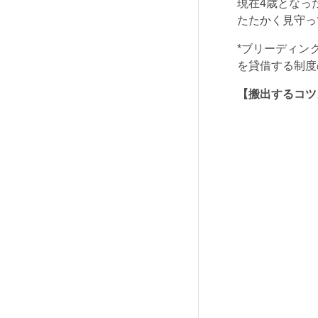
現在
4
歳となっ
たたかく見守っ
*ブリーディン
を貸借する制度
【搬出するコツ