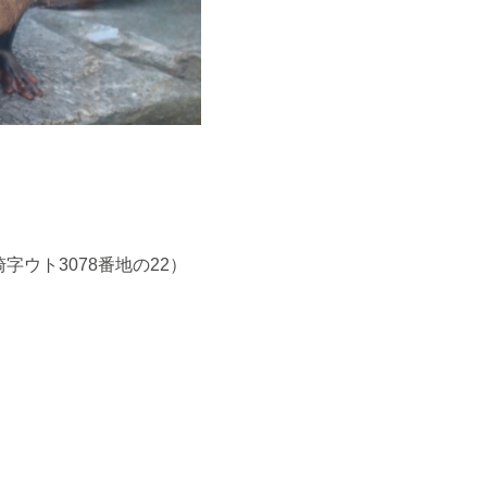
崎字ウト
3078
番地の
22
）
。