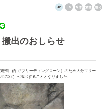
Select language
JP
EN
简体
繁體
한국
」搬出のおしらせ
を繁殖目的（
*
ブリーディングローン）のため大分マリー
番地の
22
）へ搬出することとなりました。