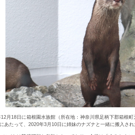
年
12
月
18
日に箱根園水族館（所在地：神奈川県足柄下郡箱根町
にあたって、
2020
年
3
月
10
日に姉妹のナズナと一緒に搬入され