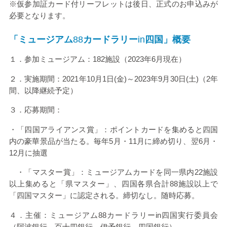
※仮参加証カード付リーフレットは後日、正式のお申込みが
必要となります。
「ミュージアム
88
カードラリー
in
四国」概要
１．参加ミュージアム：182施設（
2023
年
6
月現在）
２．実施期間：
2021
年
10
月
1
日
(
金
)
～
2023
年
9
月
30
日
(
土
)
（
2
年
間、以降継続予定）
３．応募期間：
・「四国アライアンス賞」：ポイントカードを集めると四国
内の豪華景品が当たる。毎年
5
月・
11
月に締め切り、翌
6
月・
12
月に抽選
・「マスター賞」：ミュージアムカードを同一県内
22
施設
以上集めると「県マスター」、四国各県合計
88
施設以上で
「四国マスター」に認定される。締切なし。随時応募。
４．主催：ミュージアム
88
カードラリー
in
四国実行委員会
（阿波銀行、百十四銀行、伊予銀行、四国銀行）