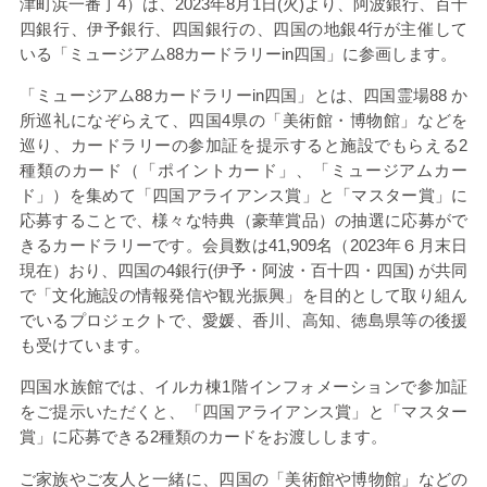
津町浜一番丁
4
）は、
2023
年
8
月
1
日
(
火
)
より、阿波銀行、百十
四銀行、伊予銀行、四国銀行の、四国の地銀
4
行が主催して
いる「ミュージアム
88
カードラリー
in
四国」に参画します。
「ミュージアム
88
カードラリー
in
四国」とは、四国霊場
88
か
所巡礼になぞらえて、四国
4
県の「美術館・博物館」などを
巡り、カードラリーの参加証を提示すると施設でもらえる
2
種類のカード（「ポイントカード」、「ミュージアムカー
ド」）を集めて「四国アライアンス賞」と「マスター賞」に
応募することで、様々な特典（豪華賞品）の抽選に応募がで
きるカードラリーです。会員数は
41,909
名（
2023
年６月末日
現在）おり、四国の
4
銀行
(
伊予・阿波・百十四・四国
)
が共同
で「文化施設の情報発信や観光振興」を目的として取り組ん
でいるプロジェクトで、愛媛、香川、高知、徳島県等の後援
も受けています。
四国水族館では、イルカ棟
1
階インフォメーションで参加証
をご提示いただくと、「四国アライアンス賞」と「マスター
賞」に応募できる
2
種類のカードをお渡しします。
ご家族やご友人と一緒に、四国の「美術館や博物館」などの