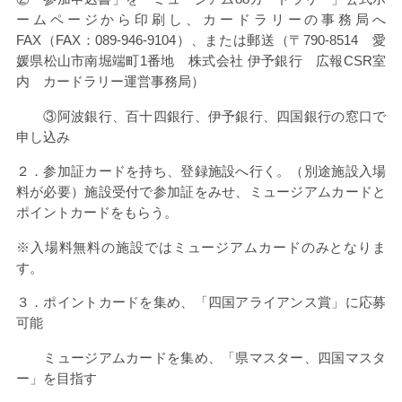
ームページから印刷し、カードラリーの事務局へ
FAX
（
FAX
：
089-946-9104
）、または郵送（〒
790-8514
愛
媛県松山市南堀端町
1
番地 株式会社 伊予銀行 広報
CSR
室
内 カードラリー運営事務局）
③阿波銀行、百十四銀行、伊予銀行、四国銀行の窓口で
申し込み
２．参加証カードを持ち、登録施設へ行く。（別途施設入場
料が必要）施設受付で参加証をみせ、ミュージアムカードと
ポイントカードをもらう。
※入場料無料の施設ではミュージアムカードのみとなりま
す。
３．ポイントカードを集め、「四国アライアンス賞」に応募
可能
ミュージアムカードを集め、「県マスター、四国マスタ
ー」を目指す