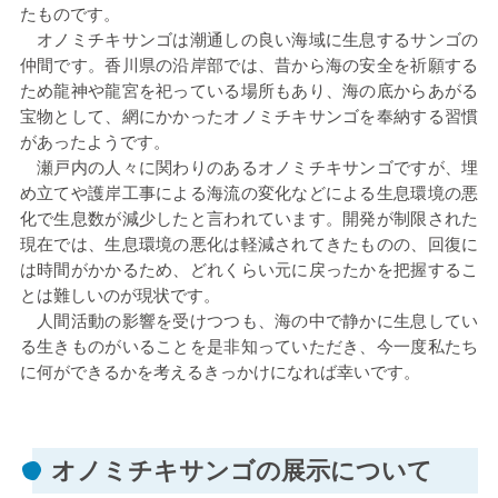
たものです。
オノミチキサンゴは潮通しの良い海域に生息するサンゴの
仲間です。香川県の沿岸部では、昔から海の安全を祈願する
ため龍神や龍宮を祀っている場所もあり、海の底からあがる
宝物として、網にかかったオノミチキサンゴを奉納する習慣
があったようです。
瀬戸内の人々に関わりのあるオノミチキサンゴですが、埋
め立てや護岸工事による海流の変化などによる生息環境の悪
化で生息数が減少したと言われています。開発が制限された
現在では、生息環境の悪化は軽減されてきたものの、回復に
は時間がかかるため、どれくらい元に戻ったかを把握するこ
とは難しいのが現状です。
人間活動の影響を受けつつも、海の中で静かに生息してい
る生きものがいることを是非知っていただき、今一度私たち
に何ができるかを考えるきっかけになれば幸いです。
オノミチキサンゴの展示について