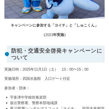
キャンペーンに参加する「ヨイチ」と「しゅこくん」
（
2023
年実施）
防犯・交通安全啓発キャンペーンに
ついて
実施日時：
2025
年
11
月
1
日（土）
13
：
00
〜
15
：00
実施場所：四国水族館 入口ゲート付近
参加者・団体：
宇多津中学校吹奏楽部
坂出警察署、警察本部地域課
香川県警シンボルマスコット「ヨイチ」、四国水族館宣