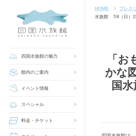
HOME
プレス
水族館 7/4（日）
「お
四国水族館の魅力
かな図
館内のご案内
国水
イベント情報
スペシャル
料金・チケット
四国水族館は、