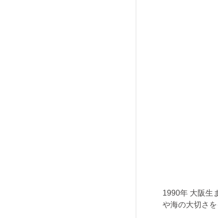
1990年 ⼤
や海の⼤切さを