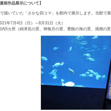
漫画作品展示について】
で描いていた「さかな四コマ」を館内で展示します。当館で展
021
年
7
月
4
日（日）～
8
月
31
日（火）
館内
5
カ所（綿津見の景、神無月の景、豊饒の海の景、渦潮の景