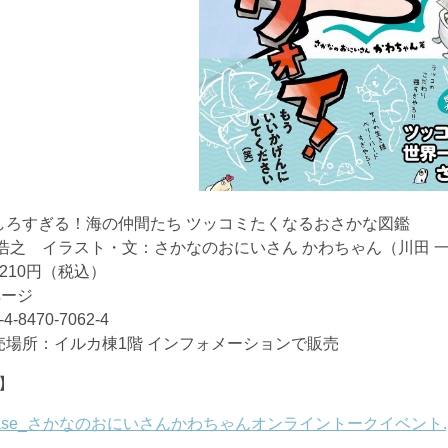
しろすぎる！海の仲間たち ツッコミたくなるおさかな図鑑
 浩之 イラスト・文：さかなのおにいさん かわちゃん（川田 
210
円（税込）
ページ
-4-8470-7062-4
売場所：イルカ棟
1
階 インフォメーションで販売
】
elease_さかなのおにいさんかわちゃんオンライントークイベント.p