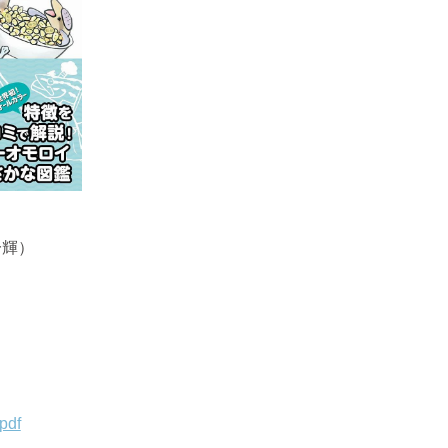
一輝）
df