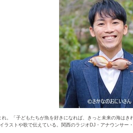
阪⽣まれ。「⼦どもたちが⿂を好きになれば、きっと未来の海はき
イラストや歌で伝えている。関⻄のラジオ
DJ
・アナウンサー