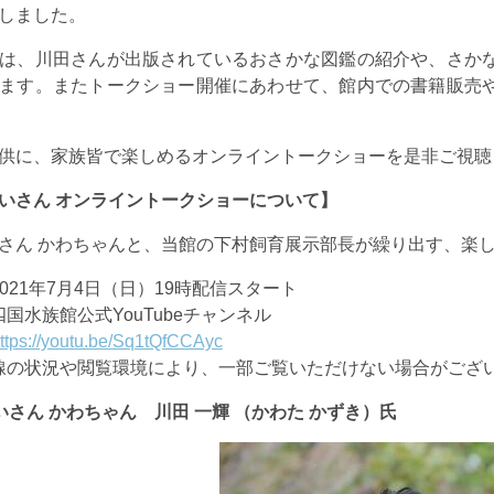
しました。
は、川田さんが出版されているおさかな図鑑の紹介や、さか
ます。またトークショー開催にあわせて、館内での書籍販売
供に、家族皆で楽しめるオンライントークショーを是非ご視聴
いさん オンライントークショーについて】
さん かわちゃんと、当館の下村飼育展示部長が繰り出す、楽
021
年
7
月
4
日（日）
19
時配信スタート
四国水族館公式
YouTube
チャンネル
ttps://youtu.be/Sq1tQfCCAyc
線の状況や閲覧環境により、一部ご覧いただけない場合がござ
さん かわちゃん 川田 一輝 （かわた かずき）氏