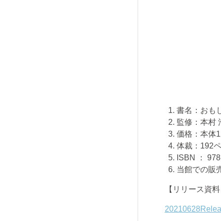
書名：おも
監修：本村
価格：本体
1
体裁：
192
ISBN ：
978
当館での販
【リリース資料
20210628R