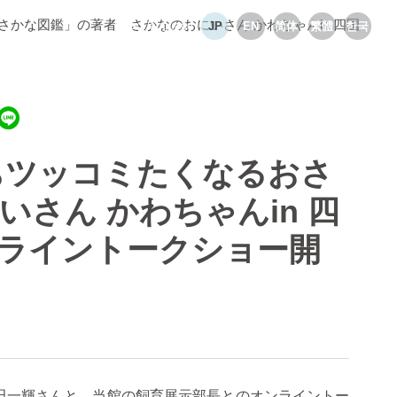
かな図鑑」の著者 さかなのおにいさん かわちゃんin 四国
Select language
JP
EN
简体
繁體
한국
ちツッコミたくなるおさ
さん かわちゃんin 四
ンライントークショー開
田一輝さんと、当館の飼育展示部長とのオンライントー