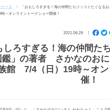
リリース
「おもしろすぎる！海の仲間たちツッコミたくなるおさ
19時～オンライントークショー開催！
2021.06.28
もしろすぎる！海の仲間た
鑑」の著者 さかなのおにい
族館 7/4（日）19時～オ
催！
7
月
4
日（日）に、「さかなのおにいさん かわちゃん」こと川