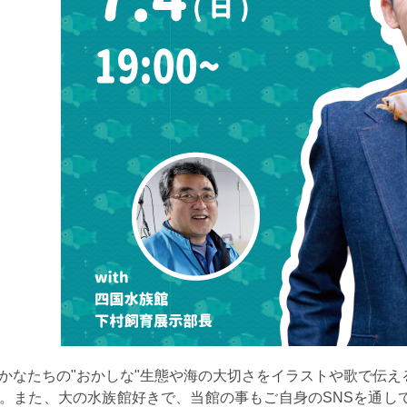
かなたちの"おかしな"生態や海の大切さをイラストや歌で伝
。また、大の水族館好きで、当館の事もご自身の
SNS
を通し