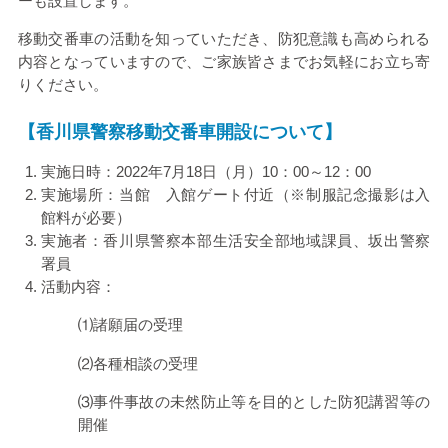
ーも設置します。
移動交番車の活動を知っていただき、防犯意識も高められる
内容となっていますので、ご家族皆さまでお気軽にお立ち寄
りください。
【香川県警察移動交番車開設について】
実施日時：
2022
年
7
月
18
日（月）
10
：
00
～
12
：
00
実施場所：当館 入館ゲート付近（※制服記念撮影は入
館料が必要）
実施者：香川県警察本部生活安全部地域課員、坂出警察
署員
活動内容：
⑴諸願届の受理
⑵各種相談の受理
⑶事件事故の未然防止等を目的とした防犯講習等の
開催