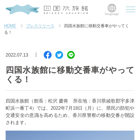
HOME
プレスリリース
四国水族館に移動交番車がやってく
る！
2022.07.13
四国水族館に移動交番車がやって
くる！
四国水族館（館長：松沢 慶将 所在地：香川県綾歌郡宇多津
町浜一番丁
4
）では、
2022
年
7
月
18
日（月）に、県民の防犯や
交通安全の意識を高めるため、香川県警察の移動交番が開設
されます。