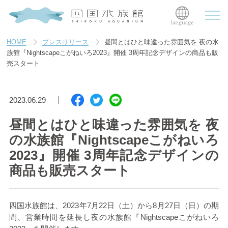
HOME
プレスリリース
昼間とはひと味違った雰囲気を 夜の水
族館『Nightscapeこがねいろ2023』開催 3周年記念デザインの商品も販
売スタート
2023.06.29
昼間とはひと味違った雰囲気を 夜
の水族館『Nightscapeこがねいろ
2023』開催 3周年記念デザインの
商品も販売スタート
四国水族館は、2023
年
7
月
22
日（土）から
8
月
27
日（日）の期
間、営業時間を延長し夜の水族館『
Nightscape
こがねいろ