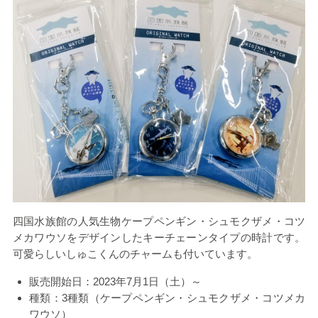
四国水族館の人気生物ケープペンギン・シュモクザメ・コツ
メカワウソをデザインしたキーチェーンタイプの時計です。
可愛らしいしゅこくんのチャームも付いています。
販売開始日：
2023
年
7
月
1
日（土）～
種類：
3
種類（ケープペンギン・シュモクザメ・コツメカ
ワウソ）