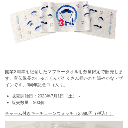
開業
3
周年を記念したマフラータオルを数量限定で販売しま
す。宣伝隊長のしゅこくんがたくさん描かれた賑やかなデザ
インです。
3
周年記念ロゴ入り。
販売開始日：
2023
年
7
月
1
日（土）～
販売数量：
900
個
チャーム付きキーチェーンウォッチ（
2,980
円（税込））