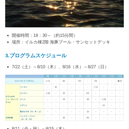
開催時間：
18
：
30
～（約
15
分間）
場所：イルカ棟
2
階 海豚プール・サンセットデッキ
3.
プログラムスケジュール
7/22（土）～
8/10
（木）、
8/16
（水）～
8/27
（日）
8/11（金・祝）～
8/15
（木）