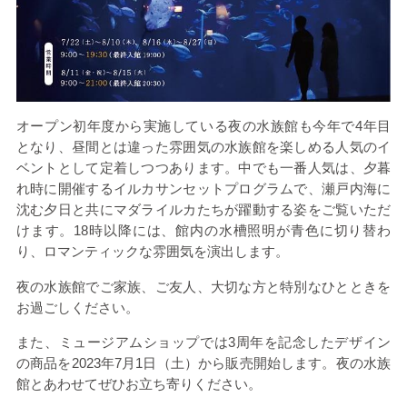
オープン初年度から実施している夜の水族館も今年で
4
年目
となり、昼間とは違った雰囲気の水族館を楽しめる人気のイ
ベントとして定着しつつあります。中でも一番人気は、夕暮
れ時に開催するイルカサンセットプログラムで、瀬戸内海に
沈む夕日と共にマダライルカたちが躍動する姿をご覧いただ
けます。
18
時以降には、館内の水槽照明が青色に切り替わ
り、ロマンティックな雰囲気を演出します。
夜の水族館でご家族、ご友人、大切な方と特別なひとときを
お過ごしください。
また、ミュージアムショップでは
3
周年を記念したデザイン
の商品を
2023
年
7
月
1
日（土）から販売開始します。夜の水族
館とあわせてぜひお立ち寄りください。