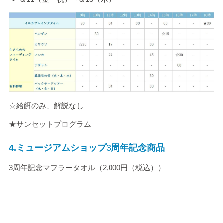
☆給餌のみ、解説なし
★サンセットプログラム
4.
ミュージアムショップ
3
周年記念商品
3
周年記念マフラータオル（
2,000
円（税込））