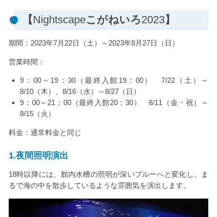
【
Nightscape
こがねいろ
2023
】
期間：
2023
年
7
月
22
日（土）～
2023
年
8
月
27
日（日）
営業時間：
9：
00
～
19
：
30
（最終入館
19
：
00
）
7/22
（土）～
8/10
（木）、
8/16
（水）～
8/27
（日）
9：
00
～
21
：
00
（最終入館
20
：
30
）
8/11
（金・祝）～
8/15
（火）
料金：通常料金と同じ
1.
夜間照明演出
18時以降には、館内水槽の照明が深いブルーへと変化し、ま
るで海の中を散歩しているような雰囲気を演出します。