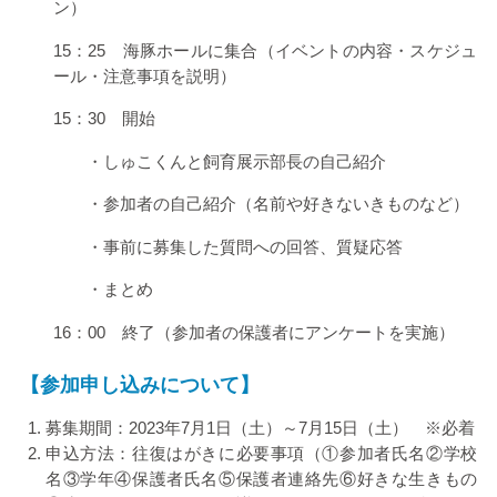
ン）
15：
25
海豚ホールに集合（イベントの内容・スケジュ
ール・注意事項を説明）
15：
30
開始
・しゅこくんと飼育展示部長の自己紹介
・参加者の自己紹介（名前や好きないきものなど）
・事前に募集した質問への回答、質疑応答
・まとめ
16：
00
終了（参加者の保護者にアンケートを実施）
【参加申し込みについて】
募集期間：
2023
年
7
月
1
日（土）～
7
月
15
日（土） ※必着
申込方法：往復はがきに必要事項（①参加者氏名②学校
名③学年④保護者氏名⑤保護者連絡先⑥好きな生きもの