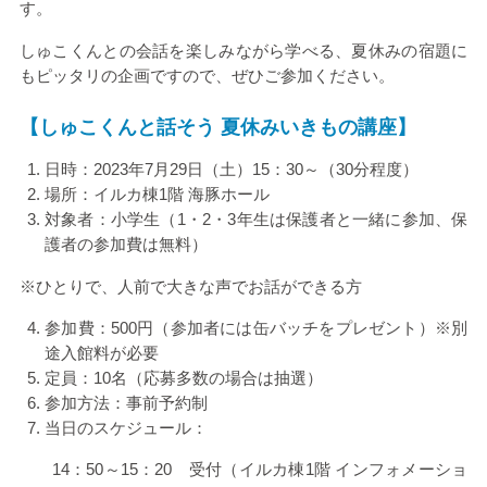
す。
しゅこくんとの会話を楽しみながら学べる、夏休みの宿題に
もピッタリの企画ですので、ぜひご参加ください。
【しゅこくんと話そう 夏休みいきもの講座】
日時：
2023
年
7
月
29
日（土）
15
：
30
～（
30
分程度）
場所：イルカ棟
1
階 海豚ホール
対象者：小学生（
1
・
2
・
3
年生は保護者と一緒に参加、保
護者の参加費は無料）
※ひとりで、人前で大きな声でお話ができる方
参加費：
500
円（参加者には缶バッチをプレゼント）※別
途入館料が必要
定員：
10
名（応募多数の場合は抽選）
参加方法：事前予約制
当日のスケジュール：
14：
50
～
15
：
20
受付（イルカ棟
1
階 インフォメーショ