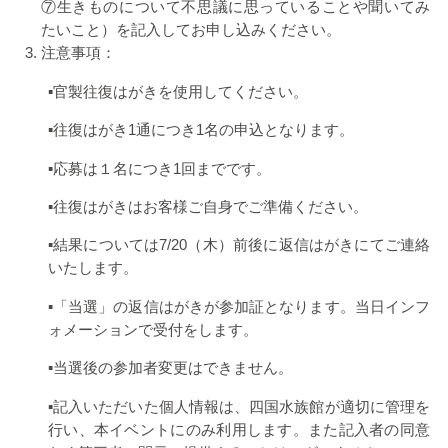
⑦生きものについて不思議に思っていることや聞いてみ
たいこと）を記入してお申し込みください。
注意事項：
▪官製往復はがきを使用してください。
▪往復はがき
1
通につき
1
名の申込となります。
▪応募は１名につき
1
回までです。
▪往復はがきはお客様ご自身でご準備ください。
▪結果については
7/20
（木）前後に返信はがきにてご連絡
いたします。
▪「当選」の返信はがきが参加証となります。当日インフ
ォメーションで受付をします。
▪当選後の参加者変更はできません。
▪記入いただいた個人情報は、四国水族館が適切に管理を
行い、本イベントにのみ利用します。また記入者の同意