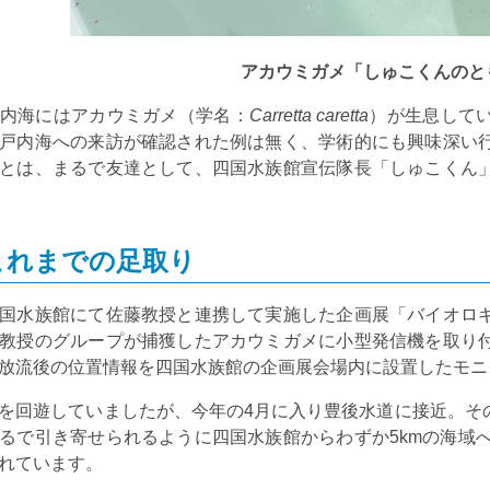
アカウミガメ「しゅこくんのと
内海にはアカウミガメ（学名：
Carretta caretta
）が生息して
戸内海への来訪が確認された例は無く、学術的にも興味深い
とは、まるで友達として、四国水族館宣伝隊長「しゅこくん
これまでの足取り
国水族館にて佐藤教授と連携して実施した企画展「バイオロ
教授のグループが捕獲したアカウミガメに小型発信機を取り
放流後の位置情報を四国水族館の企画展会場内に設置したモニ
を回遊していましたが、今年の
4
月に入り豊後水道に接近。そ
るで引き寄せられるように四国水族館からわずか
5km
の海域
れています。