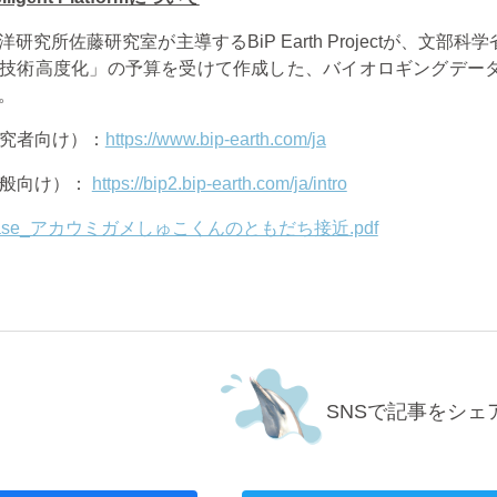
洋研究所佐藤研究室が主導する
BiP Earth Project
が、文部科学
技術高度化」の予算を受けて作成した、バイオロギングデー
。
究者向け）：
https://www.bip-earth.com/ja
般向け）：
https://bip2.bip-earth.com/ja/intro
elease_アカウミガメしゅこくんのともだち接近.pdf
SNSで記事をシェ