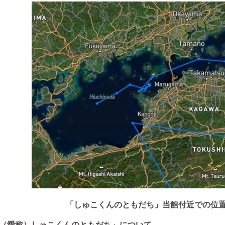
「しゅこくんのともだち」当館付近での位置
（愛称）しゅこくんのともだち」について