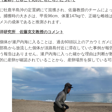
12日に牡鹿半島沖の定置網にて混獲され、佐藤教授のチームによ
。捕獲時の大きさは、甲長96cm、体重147kgで、正確な雌雄
メスの成体であると推測されます。
洋研究所 佐藤克文教授のコメント
個体が瀬戸内海に入ることは、過去
60
頭以上のアカウミガメ
部島から放流した個体が淡路島付近に滞在していた事例が報
う報告はありません。瀬戸内海に入った確かな理由は判断が
的に産卵が確認されていることから、産卵場所を探している可