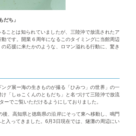
もだち」
いることは知られていましたが、三陸沖で放流されたア
行動です。開業６周年になるこのタイミングに当館周辺
」の応援に来たかのような、ロマン溢れる行動に、驚き
ギング展ー海の生きものが撮る「ひみつ」の世界」の一
付け「しゅこくんのともだち」と名づけて三陸沖で放流
ターでご覧いただけるようにしておりました。
の後、高知県と徳島県の沿岸にそって東へ移動し、鳴門
へと入ってきました。
6
月
3
日現在では、燧灘の周辺にい