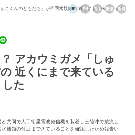
しゅこくんのともだち」が四国水族館の 近くにまで来ているこ
Select language
JP
EN
简体
繁體
한국
？ アカウミガメ「しゅ
の 近くにまで来ている
ました
授と共同で人工衛星電波発信機を装着し三陸沖で放流し
国水族館の付近まできていることを確認したため報告い