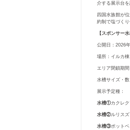
介する展示台を
四国水族館が位
約制で塩づくり
【スポンサー水
公開日：
2026
場所：イルカ棟
エリア閉鎖期間
水槽サイズ・数
展示予定種：
水槽①
カクレク
水槽②
ルリスズ
水槽③
ポットベ