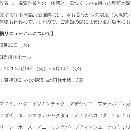
設置し、協賛企業との一体感と、塩づくりの技術への理解が深
置する宇多津臨海公園内には、今も昔ながらの製法（入浜式
体験も行われていますので、ご来館の際にはぜひ復元塩田にも
槽リニューアルについて】
年
6
月
11
日（木）
1
階 海豚ホール
：
2026
年
6
月
9
日（火）～
6
月
10
日（水）
：直径
100
㎝×水深
65
㎝の円柱水槽、
3
基
マノミ、ハタゴイソギンチャク、アデヤッコ、プテラポゴンカ
メダイ、タテジマキンチャクダイ、ミナミハコフグ、ヒレナガ
リーシーホース、メニーリングパイプフィッシュ、クロウミウ