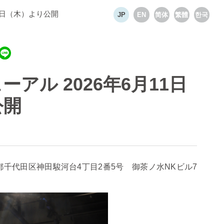
1日（木）より公開
Select language
JP
EN
简体
繁體
한국
ル 2026年6月11日
公開
都千代田区神田駿河台
4
丁目
2
番
5
号 御茶ノ水
NK
ビル
7