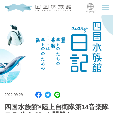
水族館
生きもののための
ここは
成長を記録。
生きものたちの
飼育員と
2022.09.29
四国水族館×陸上自衛隊第14音楽隊