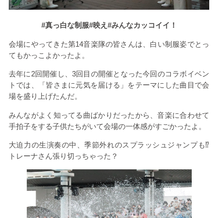
#真っ白な制服#映え#みんなカッコイイ！
会場にやってきた第
14
音楽隊の皆さんは、白い制服姿でとっ
てもかっこよかったよ。
去年に
2
回開催し、
3
回目の開催となった今回のコラボイベン
トでは、「皆さまに元気を届ける」をテーマにした曲目で会
場を盛り上げたんだ。
みんながよく知ってる曲ばかりだったから、音楽に合わせて
手拍子をする子供たちがいて会場の一体感がすごかったよ。
大迫力の生演奏の中、季節外れのスプラッシュジャンプも⁉
トレーナさん張り切っちゃった？