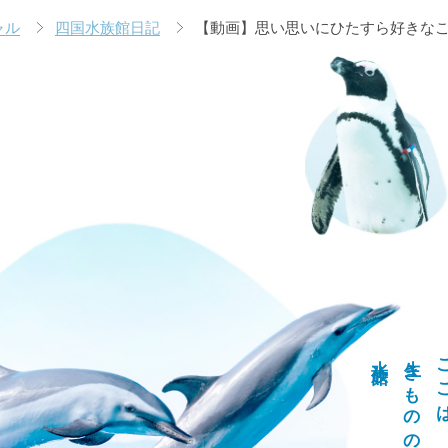
ャル
四国水族館日記
【動画】思い思いにひたすら好きなこ
水族館
生きもののための
こ