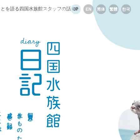
とを語る四国水族館スタッフの話＃2
Select language
JP
EN
简体
繁體
한국
こは
成長を記録。
生きものたちの
飼育員と