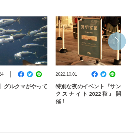
4
2022.10.01
202
】グルクマがやって
特別な夜のイベント『サン
四
クスナイト2022秋』開
1
催！
催