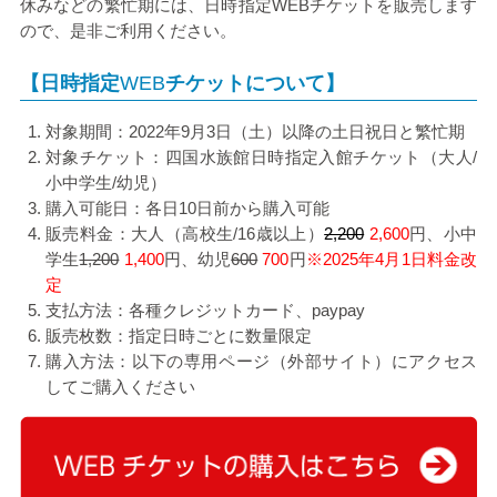
休みなどの繁忙期には、日時指定
WEB
チケットを販売します
ので、是非ご利用ください。
【日時指定
WEB
チケットについて】
対象期間：
2022
年
9
月
3
日（土）以降の土日祝日と繁忙期
対象チケット：四国水族館日時指定入館チケット（大人/
小中学生/幼児）
購入可能日：各日
10
日前から購入可能
販売料金：大人（高校生/16歳以上）
2,200
2,600
円、小中
学生
1,200
1,400
円、幼児
600
700
円
※2025年4月1日料金改
定
支払方法：各種クレジットカード、
paypay
販売枚数：指定日時ごとに数量限定
購入方法：
以下の専用ページ（外部サイト）にアクセス
してご購入ください