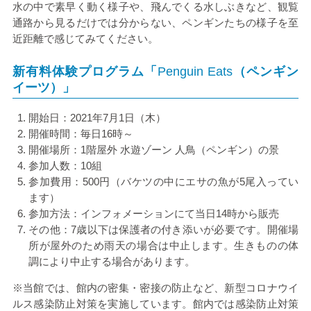
水の中で素早く動く様子や、飛んでくる水しぶきなど、観覧
通路から見るだけでは分からない、ペンギンたちの様子を至
近距離で感じてみてください。
新有料体験プログラム「
Penguin Eats
（ペンギン
イーツ）」
開始日：
2021
年
7
月
1
日（木）
開催時間：毎日
16
時～
開催場所：
1
階屋外 水遊ゾーン 人鳥（ペンギン）の景
参加人数：
10
組
参加費用：
500
円（バケツの中にエサの魚が
5
尾入ってい
ます）
参加方法：インフォメーションにて当日
14
時から販売
その他：
7
歳以下は保護者の付き添いが必要です。開催場
所が屋外のため雨天の場合は中止します。生きものの体
調により中止する場合があります。
※当館では、館内の密集・密接の防止など、新型コロナウイ
ルス感染防止対策を実施しています。館内では感染防止対策