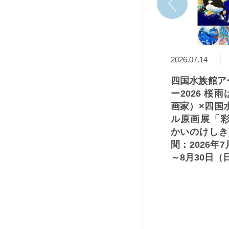
2026.07.16
2026.07.14
ワウソ大
特別展「ニホンカワウソ大
四国水族館ア
連携企画
捜索隊司令部」 須崎市教
ー2026 桜
後の目撃
育委員会所蔵「カワウソの
画家）×四国
力を発信
毛皮標本」の展示を再開
ル原画展「彩
アを開催
期間：2026年7月18日
かいのけしき
う君特別
（土）～8月31日（月）
間：2026年
名物"鍋
～8月30日（
場！ 期
8日（土）