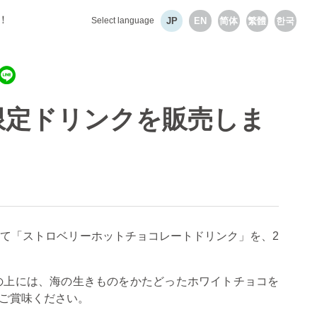
！
Select language
JP
EN
简体
繁體
한국
限定ドリンクを販売しま
として「ストロベリーホットチョコレートドリンク」を、2
の上には、海の生きものをかたどったホワイトチョコを
ご賞味ください。