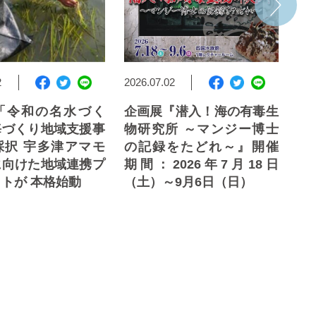
2
2026.07.02
202
「令和の名水づく
企画展『潜入！海の有毒生
幻
海づくり地域支援事
物研究所 ～マンジー博士
採択 宇多津アマモ
の記録をたどれ～』開催
『N
に向けた地域連携プ
期間：2026年7月18日
ー
トが 本格始動
（土）～9月6日（日）
催
（