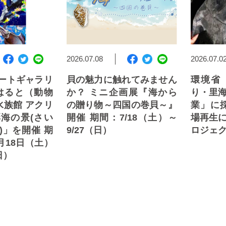
2026.07.08
2026.07.0
ートギャラリ
貝の魅力に触れてみません
環境省
雨はると（動物
か？ ミニ企画展『海から
り・里
水族館 アクリ
の贈り物～四国の巻貝～』
業」に
海の景(さい
開催 期間：7/18（土）～
場再生
)」を開催 期
9/27（日）
ロジェク
7月18日（土）
日）