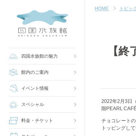
HOME
トピッ
【終
四国水族館の魅力
館内のご案内
イベント情報
2022年2月
スペシャル
階PEARL C
チョコレートの
料金・チケット
トッピングして