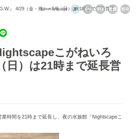
G.W.』 4/29（金・祝）～5/8（日）は21時まで延長営業
Select language
JP
EN
简体
繁體
한국
htscapeこがねいろ
5/8（日）は21時まで延長営
営業時間を
21
時まで延長し、夜の水族館「
Nightscape
こ