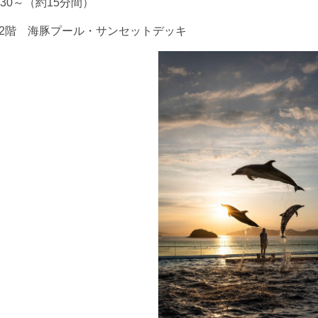
30
～（約
15
分間）
2
階 海豚プール・サンセットデッキ