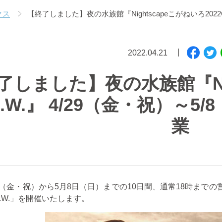
クス
【終了しました】夜の水族館『Nightscapeこがねいろ2022
2022.04.21
了しました】夜の水族館『Nig
G.W.』 4/29（金・祝）～
業
（金・祝）から
5
月
8
日（日）までの
10
日間、通常
18
時までの
.W.
」を開催いたします。