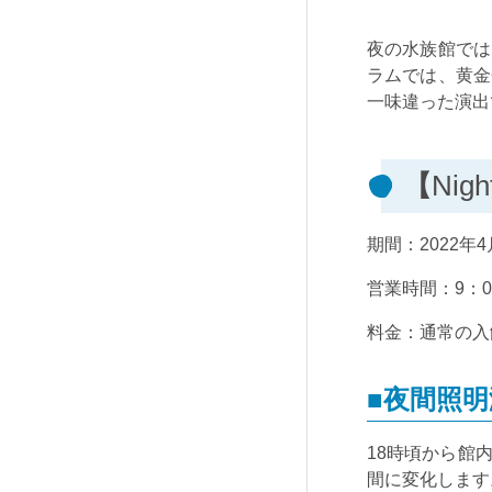
夜の水族館では
ラムでは、黄金
一味違った演出
【
Nigh
期間：
2022
年
4
営業時間：
9
：
0
料金：通常の入
■夜間照明
18時頃から館
間に変化します