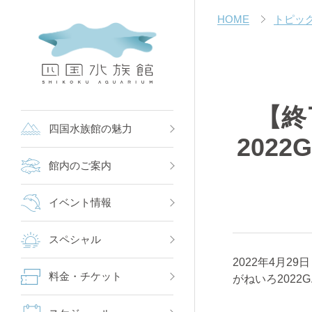
HOME
トピッ
【終
四国水族館の魅力
2022
館内のご案内
イベント情報
スペシャル
2022
年
4
月
29
日
料金・チケット
がねいろ
2022G