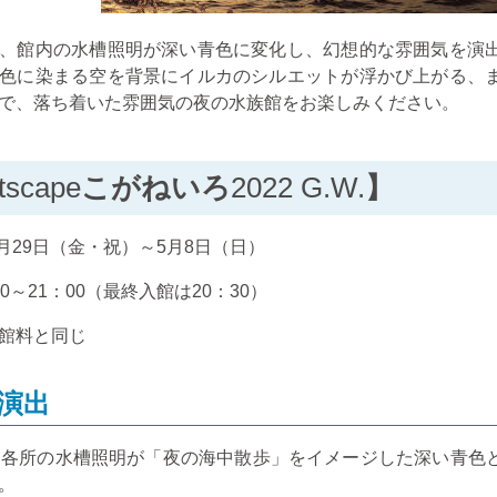
、館内の水槽照明が深い青色に変化し、幻想的な雰囲気を演
色に染まる空を背景にイルカのシルエットが浮かび上がる、
で、落ち着いた雰囲気の夜の水族館をお楽しみください。
tscape
こがねいろ
2022 G.W.
】
月
29
日（金・祝）～
5
月
8
日（日）
0
～
21
：
00
（最終入館は
20
：
30
）
館料と同じ
演出
内各所の水槽照明が「夜の海中散歩」をイメージした深い青色
。