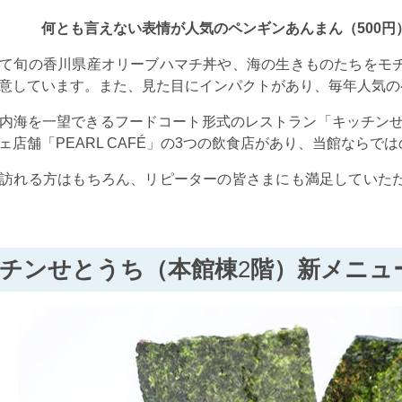
何とも言えない表情が人気のペンギンあんまん（500円）販
て旬の香川県産オリーブハマチ丼や、海の生きものたちをモ
意しています。また、見た目にインパクトがあり、毎年人気の
内海を一望できるフードコート形式のレストラン「キッチン
ェ店舗「
PEARL CAFÉ
」の
3
つの飲食店があり、当館ならでは
訪れる方はもちろん、リピーターの皆さまにも満足していた
チンせとうち（本館棟
2
階）新メニュ