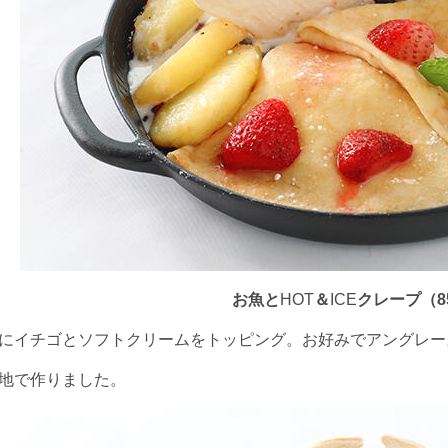
お魚と
HOT
＆
ICE
クレープ（8
にイチゴとソフトクリームをトッピング。お好みでアングレー
地で作りました。