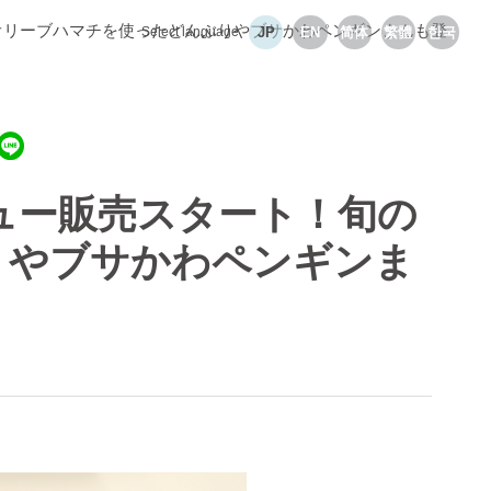
のオリーブハマチを使ったどんぶりやブサかわペンギンまんも登
Select language
JP
EN
简体
繁體
한국
ニュー販売スタート！旬の
りやブサかわペンギンま