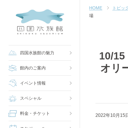
HOME
トピッ
場
10/
四国水族館の魅力
オリ
館内のご案内
イベント情報
スペシャル
料金・チケット
2022
年
10
月
15