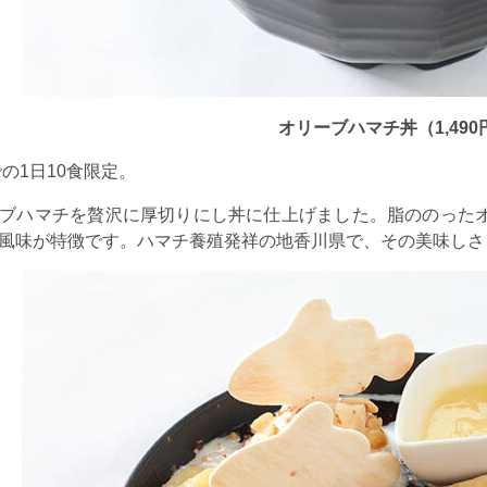
オリーブハマチ丼（1,490
での
1
日
10
食限定。
ブハマチを贅沢に厚切りにし丼に仕上げました。脂ののった
風味が特徴です。ハマチ養殖発祥の地香川県で、その美味しさ