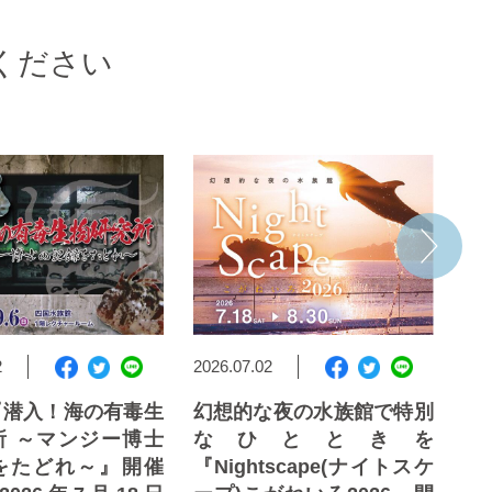
ください
2
2026.07.02
202
『潜入！海の有毒生
幻想的な夜の水族館で特別
四
所 ～マンジー博士
なひとときを
ー2
をたどれ～』開催
『Nightscape(ナイトスケ
国