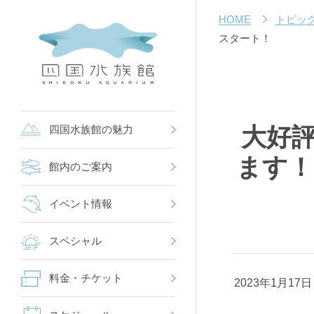
HOME
トピッ
スタート！
大好評
四国水族館の魅力
ます！
館内のご案内
イベント情報
スペシャル
料金・チケット
2023
年
1
月
17
日