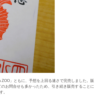
A ZOO
」ともに、予想を上回る速さで完売しました。販
てのお問合せも多かったため、引き続き販売することに
す。