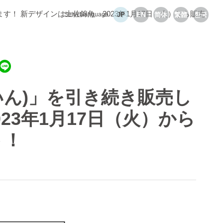
す！ 新デザインは土佐錦魚 2023年1月17日（火）から販売
Select language
JP
EN
简体
繁體
한국
いん)」を引き続き販売し
23年1月17日（火）から
ト！