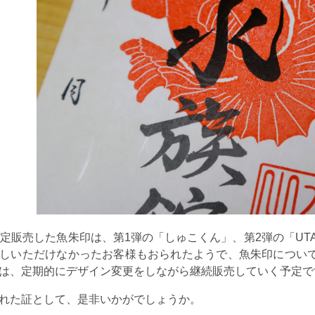
限定販売した魚朱印は、第
1
弾の「しゅこくん」、第
2
弾の「
UT
しいただけなかったお客様もおられたようで、魚朱印につい
は、定期的にデザイン変更をしながら継続販売していく予定で
れた証として、是非いかがでしょうか。