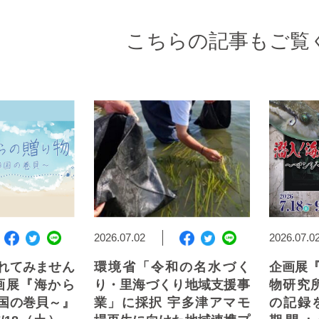
こちらの記事もご覧
2026.07.02
2026.07.0
れてみません
環境省「令和の名水づく
企画展
画展『海から
り・里海づくり地域支援事
物研究
国の巻貝～』
業」に採択 宇多津アマモ
の記録