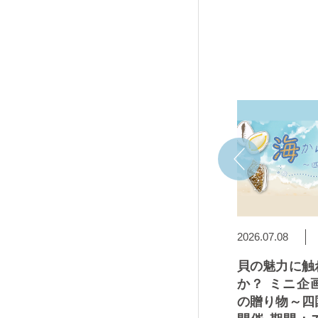
2026.07.14
2026.07.08
ワウソ大
四国水族館アートギャラリ
貝の魅力に触
須崎市教
ー2026 桜雨はると（動物
か？ ミニ企
ワウソの
画家）×四国水族館 アクリ
の贈り物～四