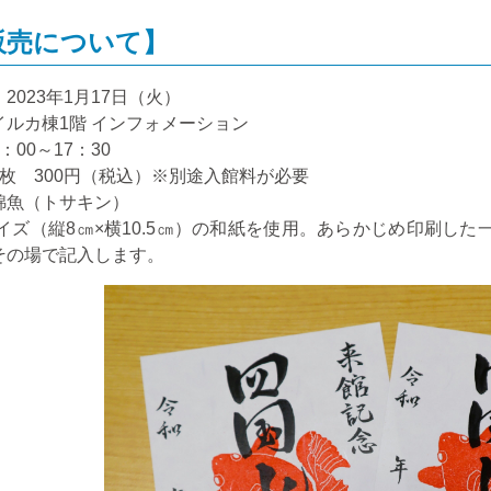
販売について】
：
2023
年
1
月
17
日（火）
イルカ棟
1
階 インフォメーション
：
00
～
17
：
30
枚
300
円（税込）※別途入館料が必要
錦魚（トサキン）
イズ（縦
8
㎝×横
10.5
㎝）の和紙を使用。あらかじめ印刷した
その場で記入します。