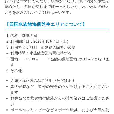
お子様と一緒に遊んだり、寝転がったり、瀬戸内海の景色を
眺めたり、夕日が沈むまでぼーっとしたり、思い思いのひと
ときをお過ごしいただければ幸いです。
【四国水族館海側芝生エリアについて】
名称：潮風の庭
利用開始日：
2023
年
10
月
7
日（土）
利用料金：無料 ※別途入館料が必要
利用時間：水族館営業時間に準ずる
面積：
1,138
㎡ ※当館の敷地面積は
9,654
㎡となりま
す
その他：
入館された方のみご利用いただけます
悪天候時など、皆様の安全のため封鎖することがござい
ます
お弁当など飲食物の館外からの持ち込みはご遠慮くださ
い
ボールやフリスビーなどスポーツ玩具、および火気の使