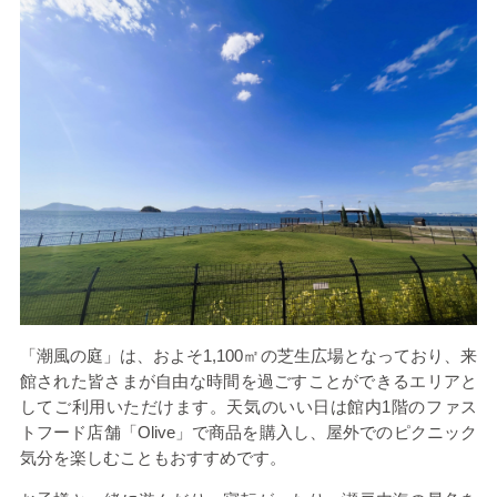
「潮風の庭」は、およそ
1,100
㎡の芝生広場となっており、来
館された皆さまが自由な時間を過ごすことができるエリアと
してご利用いただけます。天気のいい日は館内
1
階のファス
トフード店舗「
Olive
」で商品を購入し、屋外でのピクニック
気分を楽しむこともおすすめです。