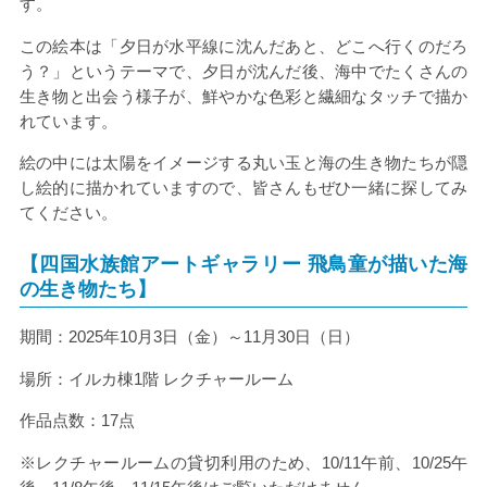
す。
この絵本は「夕日が水平線に沈んだあと、どこへ行くのだろ
う？」というテーマで、夕日が沈んだ後、海中でたくさんの
生き物と出会う様子が、鮮やかな色彩と繊細なタッチで描か
れています。
絵の中には太陽をイメージする丸い玉と海の生き物たちが隠
し絵的に描かれていますので、皆さんもぜひ一緒に探してみ
てください。
【四国水族館アートギャラリー 飛鳥童が描いた海
の生き物たち】
期間：
2025
年
10
月
3
日（金）～
11
月
30
日（日）
場所：イルカ棟
1
階 レクチャールーム
作品点数：17点
※レクチャールームの貸切利用のため、10/11午前、
10/25
午