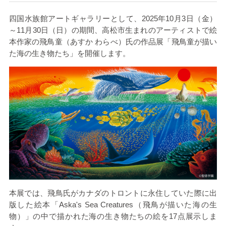
四国水族館アートギャラリーとして、
2025
年
10
月
3
日（金）
～
11
月
30
日（日）の期間、高松市生まれのアーティストで絵
本作家の飛鳥童（あすか わらべ）氏の作品展「飛鳥童が描い
た海の生き物たち」を開催します。
本展では、飛鳥氏がカナダのトロントに永住していた際に出
版した絵本「
Aska's Sea Creatures
（飛鳥が描いた海の生
物）」の中で描かれた海の生き物たちの絵を
17
点展示しま