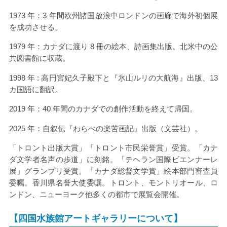
1973 年：
3
年間欧州諸国放浪中ロンドンの画廊で海外初個展
を成功させる。
1979 年：カナダに渡り
8
冊の絵本、詩画集出版。北米中の公
共図書館に収蔵。
1998 年
:
高円宮妃久子殿下と『氷山ルリの大航海』出版、
13
カ国語に翻訳。
2019 年：
40
年間のカナダでの創作活動を終えて帰国。
2025 年：自叙伝『わらべの楽苦画記』出版（文芸社）。
「トロント出版大賞」「トロント市民栄誉賞」受賞。「カナ
ダ文学者名声の歩道」に刻銘。「テヘラン国際ビエンナーレ
展」グランプリ受賞。「カナダ総督文学賞」絵本部門審査員
委嘱。香川県名誉大使委嘱。トロント、モントリオール、ロ
ンドン、ニューヨーク他多くの都市で展覧会開催。
【四国水族館アートギャラリーについて】