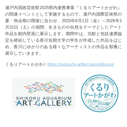
瀬戸内国政芸術祭
2025
県内連携事業『くるりアートかがわ』
の関連イベントとして実施するもので、瀬戸内国際芸術祭の
夏・秋会期の開催に合わせ、
2025
年
8
月
1
日（金）～
2026
年
1
月
31
日（土）の期間、生きものや自然をテーマとしたアート
作品を館内壁面に展示します。期間中は、当館と包括連携協
定を締結している香川短期大学の学生が作成した作品をはじ
め、香川にゆかりのある様々なアーティストの作品を順番に
展示していきます。
くるりアートかがわ▷
https://setouchi-artfest.jp/visit/kururi/