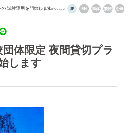
ンの 試験運用を開始します
Select language
JP
EN
简体
繁體
한국
校団体限定 夜間貸切プラ
開始します