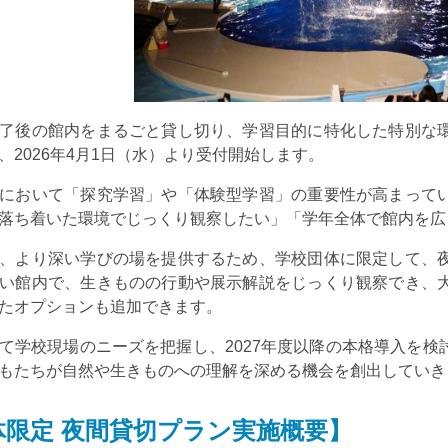
了後の館内をまるごと貸し切り、学習目的に特化した特別な
、
2026
年
4
月
1
日（水）より受付開始します。
において「探究学習」や「体験型学習」の重要性が高まって
落ち着いた環境でじっくり観察したい」「学年全体で館内を広
、より深い学びの場を提供するため、学校団体に限定して、
い館内で、生きものの行動や展示解説をじっくり観察でき、
たオプションも追加できます。
て学校現場のニーズを把握し、
2027
年度以降の本格導入を検
もたちが自然や生きものへの理解を深める機会を創出していき
体限定 夜間貸切プラン実施概要】