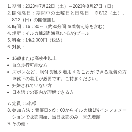
期間：
2023
年
7
月
22
日（土）～
2023
年
8
月
27
日（日）
開催曜日：期間中の土曜日と日曜日 ※8/12（土）、
8/13（日）の開催無し
時間：
16
：
30
～（約
30
分間 ※着替え等を含む）
場所：イルカ棟
2
階
海豚(いるか)
プール
料金：
1
名
2,000
円（税込）
対象：
16歳または高校生以上
自立歩行可能な方
ズボンなど、胴付長靴を着用することができる服装の方
※靴下の着用が必要です。ご持参ください。
妊娠されていない方
日本語での案内が理解できる方
定員：
5
名様
参加方法：開催日の
9
：
00
からイルカ棟
1
階インフォメー
ションで販売開始、当日販売のみ ※先着順
その他：