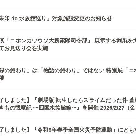
朱印 de 水族館巡り」対象施設変更のお知らせ
展「ニホンカワウソ大捜索隊司令部」 展示する剥製を大
てお見送り会を実施
録の終わり」は「物語の終わり」ではない 特別展「ニホ
催
了しました】『劇場版 転生したらスライムだった件 蒼
きもの観察記 〜四国水族館編〜』を開催 2026/2/27（
了しました】「令和8年春季全国火災予防運動」にとも