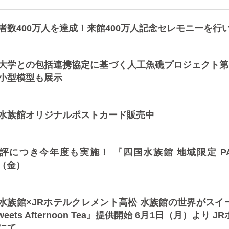
者数400万人を達成！来館400万人記念セレモニーを行
大学との包括連携協定に基づく人工魚礁プロジェクト第1
小型模型も展示
水族館オリジナルポストカード販売中
評につき今年度も実施！ 『四国水族館 地域限定 PAS
7（金）
水族館×JRホテルクレメント高松 水族館の世界がスイ
 Sweets Afternoon Tea』提供開始 6月1日（月
にて